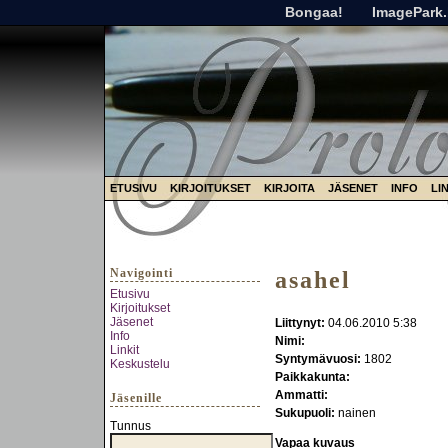
Bongaa!
ImagePark.
ETUSIVU
KIRJOITUKSET
KIRJOITA
JÄSENET
INFO
LI
Navigointi
asahel
Etusivu
Kirjoitukset
Jäsenet
Liittynyt:
04.06.2010 5:38
Info
Nimi:
Linkit
Syntymävuosi:
1802
Keskustelu
Paikkakunta:
Ammatti:
Jäsenille
Sukupuoli:
nainen
Tunnus
Vapaa kuvaus