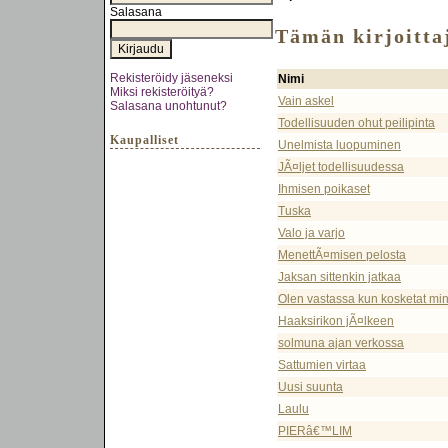
Salasana
Tämän kirjoittaj
Rekisteröidy jäseneksi
Nimi
Miksi rekisteröityä?
Vain askel
Salasana unohtunut?
Todellisuuden ohut peilipinta
Kaupalliset
Unelmista luopuminen
JÃ¤ljet todellisuudessa
Ihmisen poikaset
Tuska
Valo ja varjo
MenettÃ¤misen pelosta
Jaksan sittenkin jatkaa
Olen vastassa kun kosketat mi
Haaksirikon jÃ¤lkeen
solmuna ajan verkossa
Sattumien virtaa
Uusi suunta
Laulu
PIERâ€™LIM