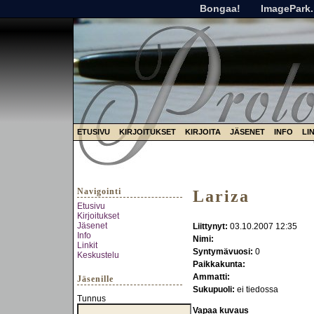
Bongaa!
ImagePark.
ETUSIVU
KIRJOITUKSET
KIRJOITA
JÄSENET
INFO
LI
Navigointi
Lariza
Etusivu
Kirjoitukset
Jäsenet
Liittynyt:
03.10.2007 12:35
Info
Nimi:
Linkit
Syntymävuosi:
0
Keskustelu
Paikkakunta:
Ammatti:
Jäsenille
Sukupuoli:
ei tiedossa
Tunnus
Vapaa kuvaus